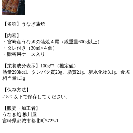
【名称】うなぎ蒲焼
【内容】
・宮崎産うなぎの蒲焼４尾（総重量600g以上）
・タレ付き（30ml×４個）
・贈答用ケース入り
【栄養成分表示】100g中（推定値）
熱量293kcal、タンパク質23g、脂質21g、炭水化物3.1g、食塩
相当量1.3g
【保存方法】
-18℃以下で保存してください。
【販売・加工者】
うなぎ処 柳川屋
宮崎県都城市都北町5725-1