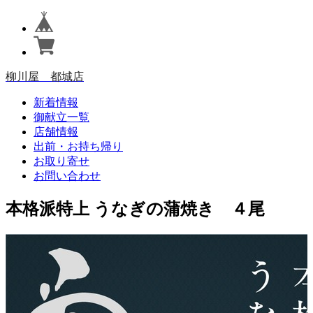
柳川屋 都城店
新着情報
御献立一覧
店舗情報
出前・お持ち帰り
お取り寄せ
お問い合わせ
本格派特上 うなぎの蒲焼き ４尾